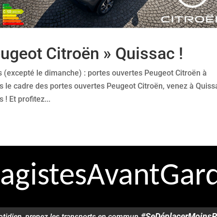
ugeot Citroën » Quissac !
s (excepté le dimanche) : portes ouvertes Peugeot Citroën à
s le cadre des portes ouvertes Peugeot Citroën, venez à Quiss
 Et profitez...
agistesAvantGard
#SeDéplacerMoinsP
otidien, prenez les transports en commun