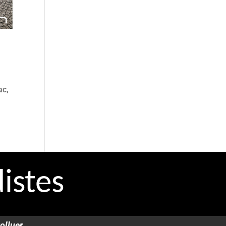
ac,
istes
olluer