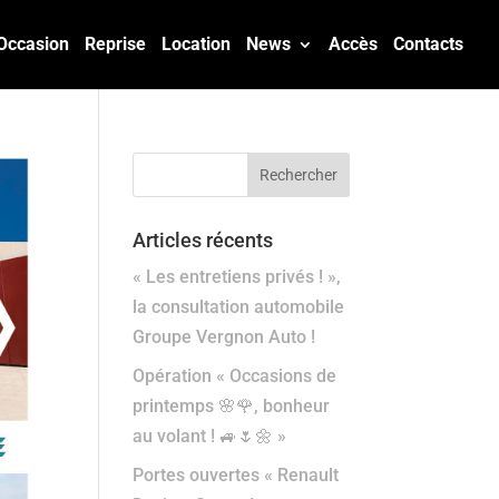
Occasion
Reprise
Location
News
Accès
Contacts
Articles récents
« Les entretiens privés ! »,
la consultation automobile
Groupe Vergnon Auto !
Opération « Occasions de
printemps 🌸🌹, bonheur
au volant ! 🚙🌷🌼 »
Portes ouvertes « Renault