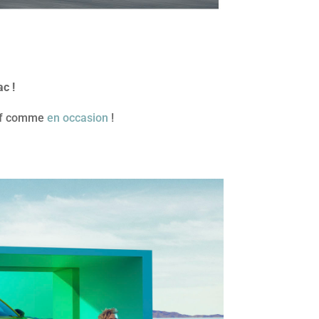
c !
euf comme
en occasion
!