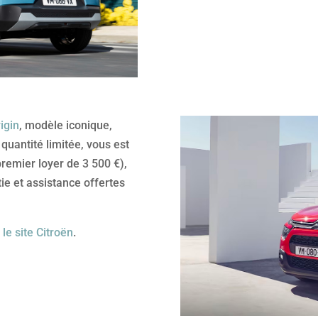
igin
, modèle iconique,
uantité limitée, vous est
premier loyer de 3 500 €),
ie et assistance offertes
 le site Citroën
.