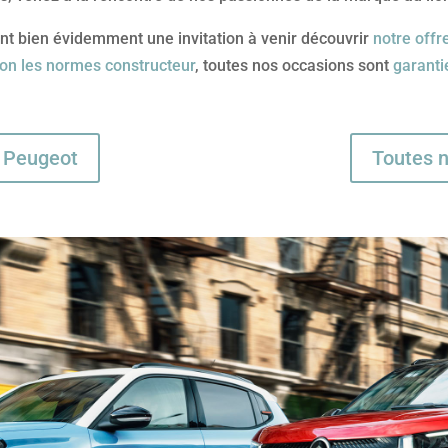
nt bien évidemment une invitation à venir découvrir
notre offr
lon les normes constructeur
, toutes nos occasions sont
garanti
es Peugeot
Toutes 