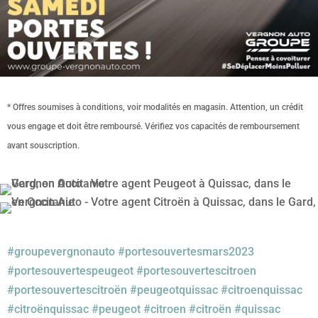
* Offres soumises à conditions, voir modalités en magasin. Attention, un crédit
vous engage et doit être remboursé. Vérifiez vos capacités de remboursement
avant souscription.
#groupevergnonauto
#portesouvertesmars2023
#portesouvertespeugeot
#portesouvertescitroen
#portesouvertescitroën
#peugeotquissac
#citroenquissac
#citroënquissac
#peugeot
#citroen
#citroën
#quissac