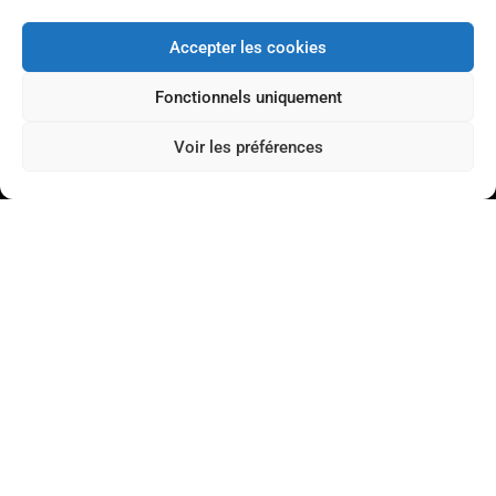
Accepter les cookies
Fonctionnels uniquement
Voir les préférences
#GaragistesAvantGardistes
Au quotidien, prenez les transports en commun
#SeDéplacerMoinsPolluer