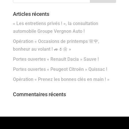
Articles récents
« Les entretiens privés ! », la consultation
automobile Groupe Vergnon Auto !
Opération « Occasions de printemps 🌸🌹,
bonheur au volant ! 🚙🌷🌼 »
Portes ouvertes « Renault Dacia » Sauve !
Portes ouvertes « Peugeot Citroën » Quissac !
Opération « Prenez les bonnes clés en main ! »
Commentaires récents