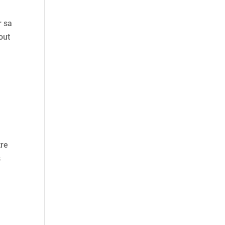
r sa
out
tre
s