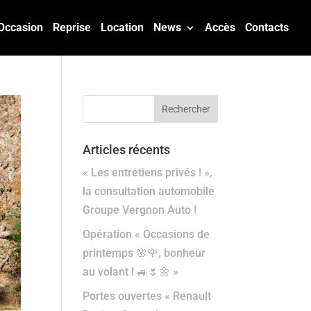
Occasion
Reprise
Location
News
Accès
Contacts
Articles récents
« Les entretiens privés ! »,
la consultation automobile
Groupe Vergnon Auto !
Opération « Occasions de
printemps 🌸🌹, bonheur
au volant ! 🚙🌷🌼 »
Portes ouvertes « Renault