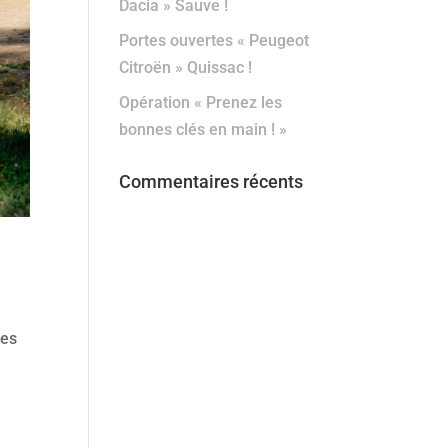
Dacia » Sauve !
Portes ouvertes « Peugeot
Citroën » Quissac !
Opération « Prenez les
bonnes clés en main ! »
Commentaires récents
ues