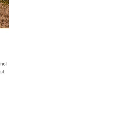
enol
est