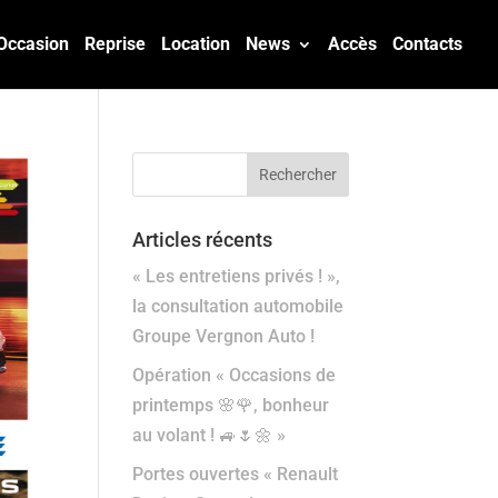
Occasion
Reprise
Location
News
Accès
Contacts
Articles récents
« Les entretiens privés ! »,
la consultation automobile
Groupe Vergnon Auto !
Opération « Occasions de
printemps 🌸🌹, bonheur
au volant ! 🚙🌷🌼 »
Portes ouvertes « Renault