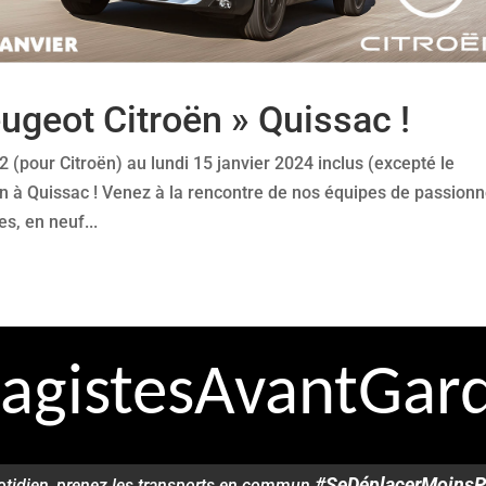
ugeot Citroën » Quissac !
 (pour Citroën) au lundi 15 janvier 2024 inclus (excepté le
n à Quissac ! Venez à la rencontre de nos équipes de passion
s, en neuf...
agistesAvantGard
#SeDéplacerMoinsP
otidien, prenez les transports en commun