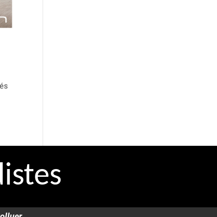
nés
istes
olluer