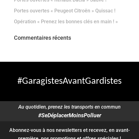
Portes ouvertes « Peugeot Citroën » Quissac !
Opération « Prenez les bonnes clés en main ! »
Commentaires récents
#GaragistesAvantGardistes
Au quotidien, prenez les transports en commun
#SeDéplacerMoinsPolluer
Abonnez-vous à nos newsletters et recevez, en avant-
première, nos promotions et offres spéciales !