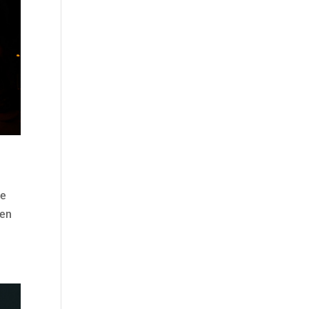
se
’en