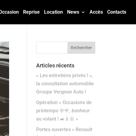
Occasion
Reprise
Location
News
Accès
Contacts
Articles récents
« Les entretiens privés ! »,
la consultation automobile
Groupe Vergnon Auto !
Opération « Occasions de
printemps 🌸🌹, bonheur
au volant ! 🚙🌷🌼 »
Portes ouvertes « Renault