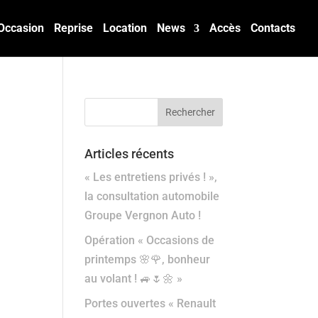
Occasion
Reprise
Location
News
Accès
Contacts
Articles récents
« Les entretiens privés ! »,
la consultation automobile
Groupe Vergnon Auto !
Opération « Occasions de
printemps 🌸🌹, bonheur
au volant ! 🚙🌷🌼 »
Portes ouvertes « Renault