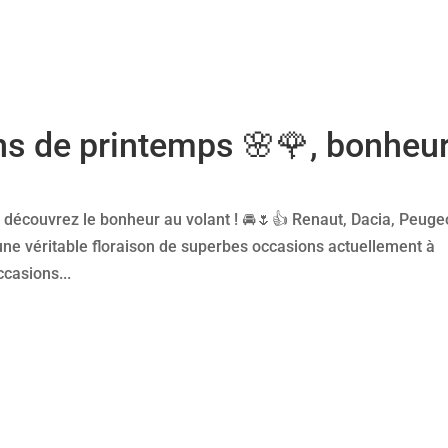
ns de printemps 🌸🌹, bonheu
 découvrez le bonheur au volant ! 🚘🌷👍 Renaut, Dacia, Peuge
t une véritable floraison de superbes occasions actuellement à
ccasions...