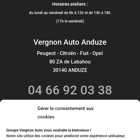
Horaires ateliers :
du lundi au vendredi de 8h à 12h et de 14h à 18h
(17h le vendredi)
Vergnon Auto Anduze
Peugeot - Citroën - Fiat - Opel
80 ZA de Labahou
30140 ANDUZE
04 66 92 03 38
commercial.va3@groupe-vergnonauto.com
Gérer le consentement aux
Horaires services commerciaux :
cookies
du lundi au vendredi de 8h30 à 12h et de 13h à 18h30
ainsi que le samedi de 9h à 12h et de 13h à 18h
Groupe Vergnon Auto vous souhaite la bienvenue !
Notre site utilise des cookies pour améliorer votre expérience utilisateur,
Horaires ateliers :