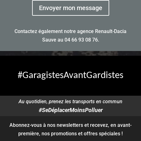
Envoyer mon message
Contactez également notre agence Renault-Dacia
Sauve au
04 66 93 08 76
.
#GaragistesAvantGardistes
Au quotidien, prenez les transports en commun
#SeDéplacerMoinsPolluer
Abonnez-vous à nos newsletters et recevez, en avant-
première, nos promotions et offres spéciales !