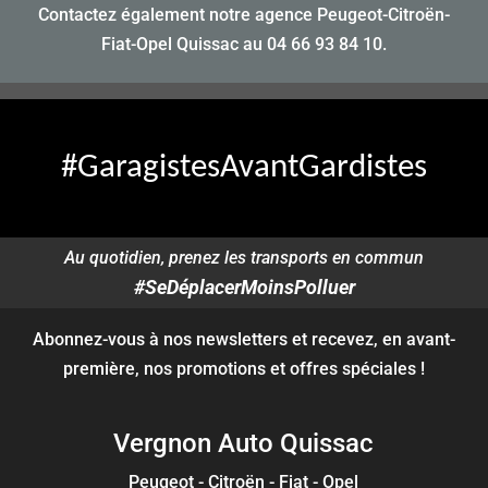
Contactez également notre agence Peugeot-Citroën-
Fiat-Opel Quissac au
04 66 93 84 10
.
#GaragistesAvantGardistes
Au quotidien, prenez les transports en commun
#SeDéplacerMoinsPolluer
Abonnez-vous à nos newsletters et recevez, en avant-
première, nos promotions et offres spéciales !
Vergnon Auto Quissac
Peugeot - Citroën - Fiat - Opel