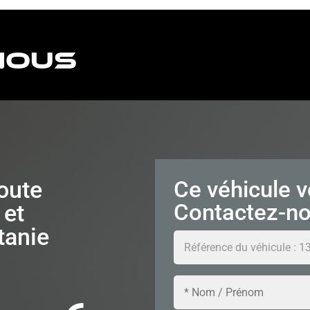
nous
Ce véhicule v
oute
Contactez-no
 et
tanie