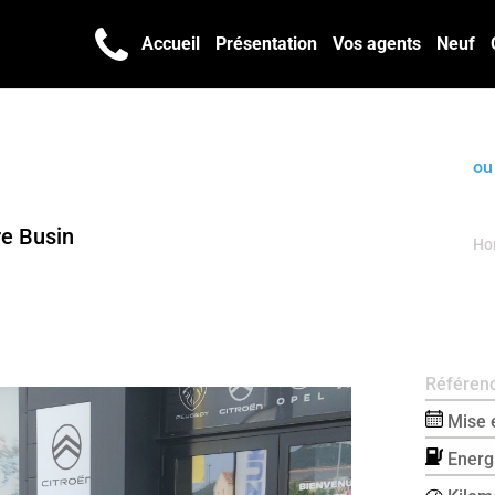
Accueil
Présentation
Vos agents
Neuf
ou
re Busin
Hor
Référenc
Mise e
Energi