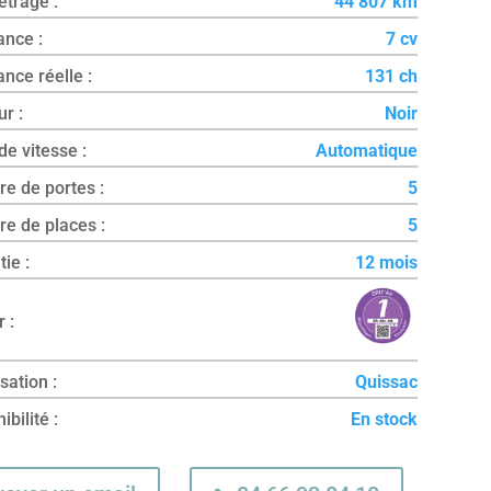
trage :
44 807 km
nce :
7 cv
nce réelle :
131 ch
r :
Noir
de vitesse :
Automatique
e de portes :
5
e de places :
5
ie :
12 mois
r :
sation :
Quissac
bilité :
En stock