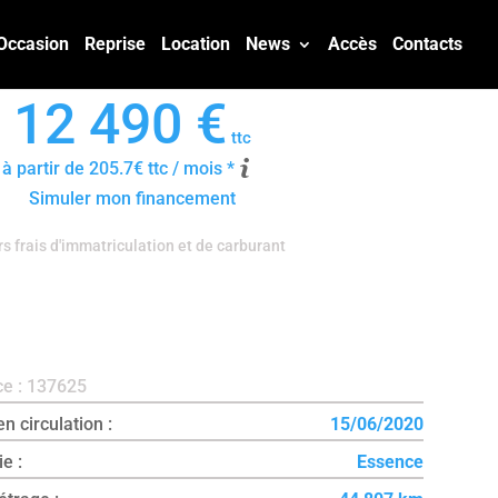
Occasion
Reprise
Location
News
Accès
Contacts
12 490 €
ttc
 à partir de 205.7€ ttc / mois *
Simuler mon financement
s frais d'immatriculation et de carburant
e : 137625
n circulation :
15/06/2020
e :
Essence