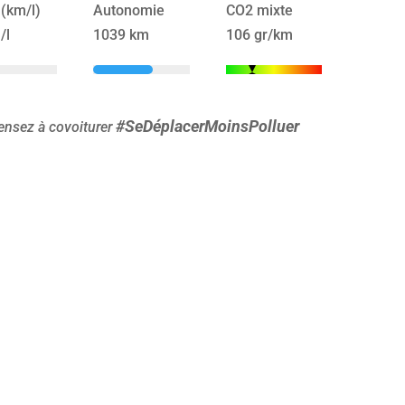
 (km/l)
Autonomie
CO2 mixte
/l
1039 km
106 gr/km
#SeDéplacerMoinsPolluer
ensez à covoiturer