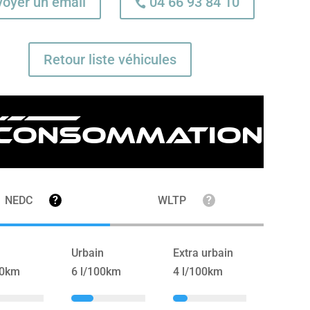
voyer un email
04 66 93 84 10

Retour liste véhicules
Consommation
NEDC
?
WLTP
?
Urbain
Extra urbain
00km
6 l/100km
4 l/100km