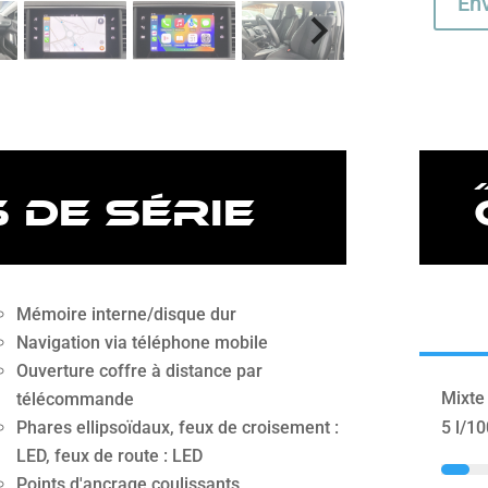
En
 de série
Mémoire interne/disque dur
Navigation via téléphone mobile
Ouverture coffre à distance par
Mixte
télécommande
Phares ellipsoïdaux, feux de croisement :
5 l/1
LED, feux de route : LED
Points d'ancrage coulissants