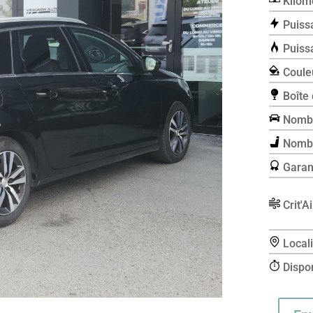
Kilomé
Puissa
Puissa
Couleu
Boîte 
Nombr
Nombr
Garant
Crit'Ai
Locali
Disponi