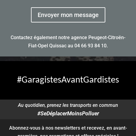
Envoyer mon message
Contactez également notre agence Peugeot-Citroën-
Fiat-Opel Quissac au
04 66 93 84 10
.
#GaragistesAvantGardistes
Au quotidien, prenez les transports en commun
#SeDéplacerMoinsPolluer
Abonnez-vous à nos newsletters et recevez, en avant-