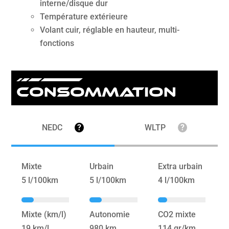
interne/disque dur
Température extérieure
Volant cuir, réglable en hauteur, multi-
fonctions
Consommation
NEDC
?
WLTP
?
Mixte
Urbain
Extra urbain
5 l/100km
5 l/100km
4 l/100km
Mixte (km/l)
Autonomie
CO2 mixte
19 km/l
980 km
114 gr/km