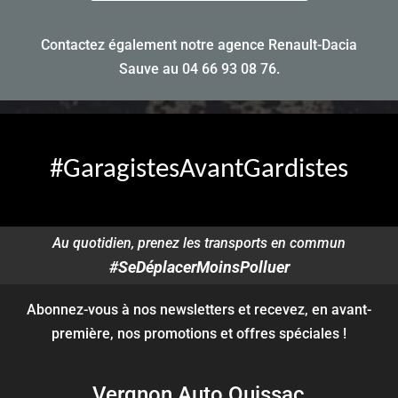
Contactez également notre agence Renault-Dacia
Sauve au
04 66 93 08 76
.
#GaragistesAvantGardistes
Au quotidien, prenez les transports en commun
#SeDéplacerMoinsPolluer
Abonnez-vous à nos newsletters et recevez, en avant-
première, nos promotions et offres spéciales !
Vergnon Auto Quissac