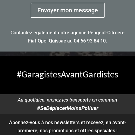
Envoyer mon message
Contactez également notre agence Peugeot-Citroën-
Fiat-Opel Quissac au
04 66 93 84 10
.
#GaragistesAvantGardistes
Au quotidien, prenez les transports en commun
#SeDéplacerMoinsPolluer
Abonnez-vous à nos newsletters et recevez, en avant-
première, nos promotions et offres spéciales !